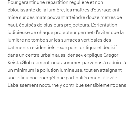
Pour garantir une répartition régulière et non
éblouissante de la lumière, les maîtres d’ouvrage ont
misé sur des mâts pouvant atteindre douze mètres de
haut, équipés de plusieurs projecteurs. L’orientation
judicieuse de chaque projecteur permet d’éviter que la
lumière ne tombe sur les surfaces verticales des
bâtiments résidentiels – «un point critique et décisif
dans un centre urbain aussi dense», explique Gregor
Keist. «Globalement, nous sommes parvenus à réduire à
un minimum la pollution lumineuse, tout en atteignant
une efficience énergétique particulièrement élevée.
L’abaissement nocturne y contribue sensiblement: dans
certaines zones, les projecteurs réduisent
automatiquement leur rendement de 50% pendant la
nuit. Cela permet non seulement d’économiser de
l’énergie, mais aussi de prolonger significativement la
durée de vie des luminaires.»