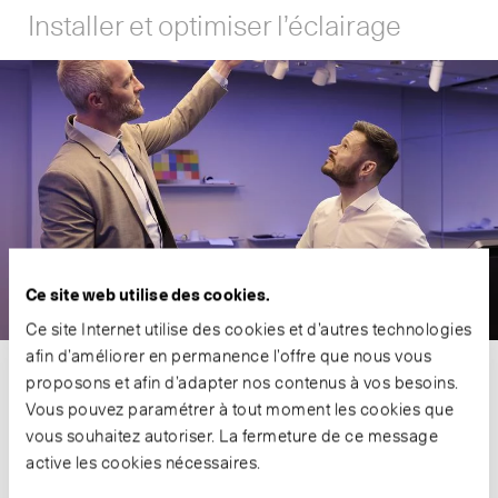
Installer et optimiser l’éclairage
Ce site web utilise des cookies.
Ce site Internet utilise des cookies et d’autres technologies
afin d’améliorer en permanence l’offre que nous vous
Éclairer et programmer
proposons et afin d’adapter nos contenus à vos besoins.
Vous pouvez paramétrer à tout moment les cookies que
Pour être esthétiques, les mises en scène lumineuses doivent
vous souhaitez autoriser. La fermeture de ce message
être parfaitement réalisées. Misez sur notre expertise.
active les cookies nécessaires.
Poursuivre la lecture