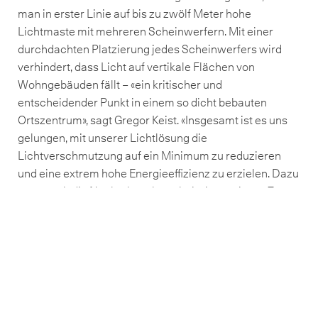
man in erster Linie auf bis zu zwölf Meter hohe
Lichtmaste mit mehreren Scheinwerfern. Mit einer
durchdachten Platzierung jedes Scheinwerfers wird
verhindert, dass Licht auf vertikale Flächen von
Wohngebäuden fällt – «ein kritischer und
entscheidender Punkt in einem so dicht bebauten
Ortszentrum», sagt Gregor Keist. «Insgesamt ist es uns
gelungen, mit unserer Lichtlösung die
Lichtverschmutzung auf ein Minimum zu reduzieren
und eine extrem hohe Energieeffizienz zu erzielen. Dazu
trägt auch die Nachtabsenkung bei – in gewissen Zonen
dimmen die Leuchten nachts automatisch auf 50
Prozent runter. Das spart nicht nur Energie, sondern
verlängert auch ihre Lebensdauer massgeblich.»