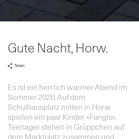
Gute Nacht, Horw.
Teilen
Share
Links
anzeigen
Es ist ein herrlich warmer Abend im
Sommer 2020. Auf dem
Schulhausplatz mitten in Horw
spielen ein paar Kinder «Fangis».
Teenager stehen in Grüppchen auf
dem Marktplatz zusammen und