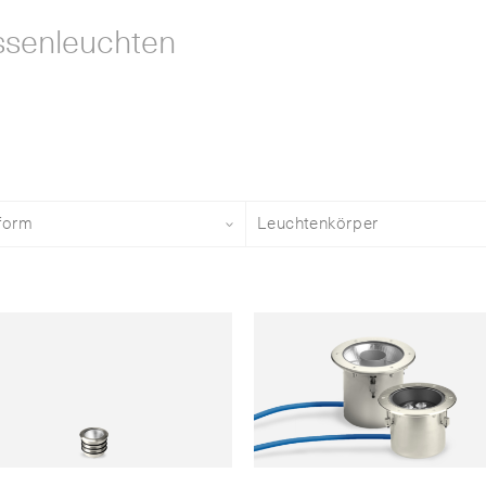
ssenleuchten
form
Choose Bauform
Leuchtenkörper
Choose 