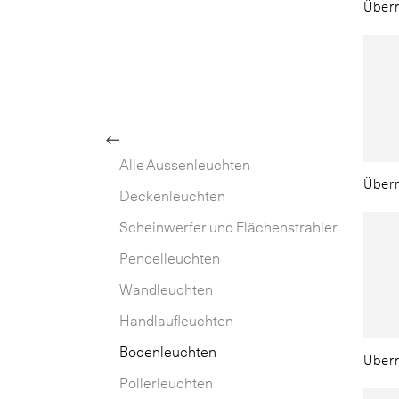
Überr
Site
Back
Alle Aussenleuchten
deut
Main
Überr
Nav
Deckenleuchten
franç
Scheinwerfer und Flächenstrahler
Pendelleuchten
Wandleuchten
Handlaufleuchten
Bodenleuchten
Überr
Pollerleuchten