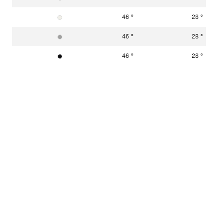
46 °
28 °
blanc signalisation RAL 9016
46 °
28 °
aluminium blanc RAL 9006
46 °
28 °
noir foncé RAL 9005
46 °
28 °
blanc signalisation RAL 9016
46 °
28 °
aluminium blanc RAL 9006
Partager
Afficher
liens
de
partage
Vous avez des questions?
Dans notre zone
Contact
vous trouverez votre conseiller local.
Produits assortis