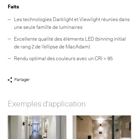
Faits
Les technologies Darklight et Viewlight réunies dans
une seule famille de luminaires
Excellente qualité des éléments LED (binning initial
de rang 2 de l’ellipse de MacAdam)
Rendu optimal des couleurs avec un CRI > 95
Partager
Afficher
liens
de
Exemples d'application
partage