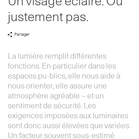
Un visage éclairé. Ou
justement pas.
Partager
Afficher
liens
de
La lumière remplit différentes
partage
fonctions. En particulier dans les
espaces pu­-blics, elle nous aide à
nous orienter, elle assure une
atmosphère agréable – et un
sentiment de sécurité. Les
exigences imposées aux luminaires
sont donc aussi élevées que variées.
Un facteur souvent sous-estimé