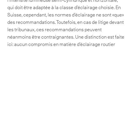
l’intensité lumineuse semi-cylindrique et horizontale,
qui doit être adaptée à la classe d’éclairage choisie. En
Suisse, cependant, les normes d’éclairage ne sont «que»
des recommandations. Toutefois, en cas de litige devant
les tribunaux, ces recommandations peuvent
néanmoins être contraignantes. Une distinction est faite
ici: aucun compromis en matière d’éclairage routier
pour la sécurité routière, plus de liberté artistique et des
interprétations libres, par exemple dans l’éclairage des
parcs.
L’avis de l’expert
Neuco a déjà illuminé de nombreux chemins, rues et
places dans et autour de Zurich. Selon l’endroit et la
lumière ambiante, l’éclairage du visage est un aspect
important. Jörg Haller, chef du service de l’éclairage
public chez EKZ (Elektrizitätswerke des Kantons Zürich),
nous donne un aperçu passionnant des responsabilités,