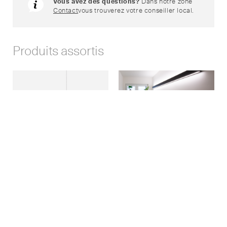
Vous avez des questions?
Dans notre zone
Contact
vous trouverez votre conseiller local.
Produits assortis
Suspensions
serio-WIFA
Standort Zürich
Neuco AG
Würzgrabenstrasse 5
CH-8048 Zürich
+41 44 437 37 37
Google Maps