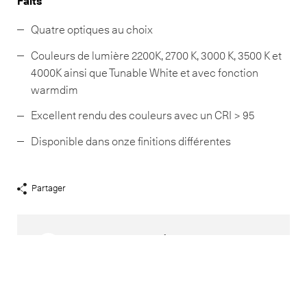
Faits
Quatre optiques au choix
Couleurs de lumière 2200K, 2700 K, 3000 K, 3500 K et
4000K ainsi que Tunable White et avec fonction
warmdim
Excellent rendu des couleurs avec un CRI > 95
Disponible dans onze finitions différentes
Partager
Afficher
liens
de
partage
Vous avez des questions?
Dans notre zone
Contact
vous trouverez votre conseiller local.
Produits assortis