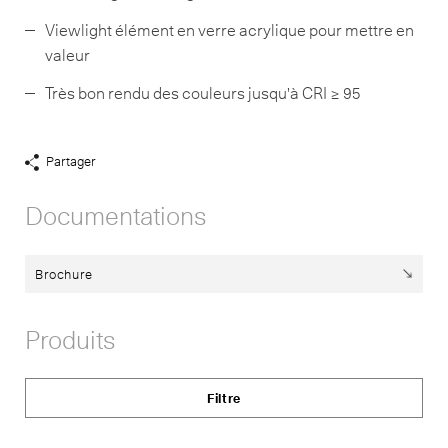
Viewlight élément en verre acrylique pour mettre en
valeur
Très bon rendu des couleurs jusqu'à CRI ≥ 95
Partager
Afficher
liens
Documentations
de
partage
Brochure
Produits
Filtre