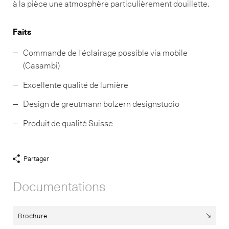
à la pièce une atmosphère particulièrement douillette.
Faits
Commande de l'éclairage possible via mobile
(Casambi)
Excellente qualité de lumière
Design de greutmann bolzern designstudio
Produit de qualité Suisse
Partager
Afficher
liens
Documentations
de
partage
Brochure