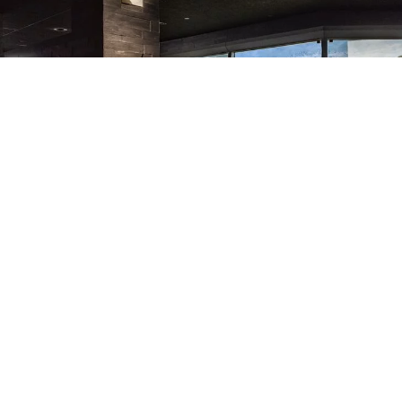
Gezieltes Akzentlicht vor der Innenanlage der Humboldt-
Pinguine.