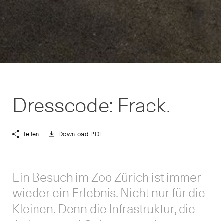
Dresscode: Frack.
Teilen
Download PDF
Beitrag
Share
herunterladen
Links
anzeigen
Ein Besuch im Zoo Zürich ist immer
wieder ein Erlebnis. Nicht nur für die
Kleinen. Denn die Infrastruktur, die