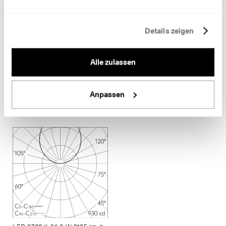
Informationen
Details zeigen
Artikelnummer
R X.02405.HW12
Alle zulassen
Gehäusefarbe
verkehrsweiss RAL 9016
Masse
L 1400 x B 26 x H 53
Anpassen
Lichttechnik