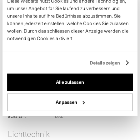
Diese Website nutzt Cookies und andere Technologien,
um unser Angebot für Sie laufend zu verbessern und
unsere Inhalte auf Ihre Bedürfnisse abzustimmen. Sie
Informationen
können jederzeit einstellen, welche Cookies Sie zulassen
wollen. Durch das schliessen dieser Anzeige werden die
Artikelnummer
B 34 288K3
notwendigen Cookies aktiviert.
Gehäusefarbe
weiss ~ RAL 9003
Glaskörper
Mundgeblasenes dreischichtiges
Opalglas
Anschlussleistung
28.8 W
Details zeigen
Farbtemperatur
3000 K
Farbwiedergabe
CRI > 90
Leuchtenlichtstrom
2465 lm-h
Alle zulassen
Leuchtmittel
LED-Modul
Lichtausbeute
85.6 lm-h/W
Anpassen
Lichtstromerhalt
L80/B50 bei 119'000 h (25 °C)
Masse
Ø 390 x H 90
Schaltart
DALI
Lichttechnik