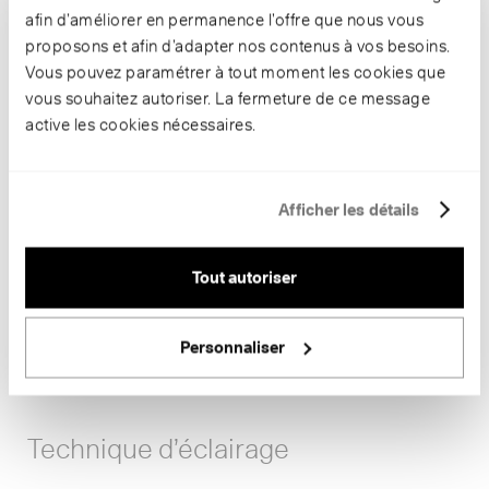
afin d’améliorer en permanence l’offre que nous vous
proposons et afin d’adapter nos contenus à vos besoins.
Informations
Vous pouvez paramétrer à tout moment les cookies que
vous souhaitez autoriser. La fermeture de ce message
Numéro d’article
B 50 675.4K3
active les cookies nécessaires.
Couleur du boîtier
noir satiné
Couleur intérieure
Aspect laiton mat
Puissance de raccordement
13.5 W
Afficher les détails
Température de couleur
3000 K
Rendu des couleurs
CRI > 90
Flux lumineux
1127 lm-h
Tout autoriser
Ampoule
Module LED
Rendement lumineux
82.3 lm-h/W
Maintien du flux lumineux
L80/B50 à 200'000 h (25 °C)
Personnaliser
Dimensions
Ø 135 x H 125
Mode de commutation
DALI
Technique d’éclairage