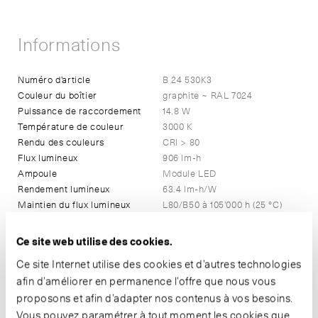
Informations
Numéro d’article
B 24 530K3
Couleur du boîtier
graphite ~ RAL 7024
Puissance de raccordement
14.8 W
Température de couleur
3000 K
Rendu des couleurs
CRI > 80
Flux lumineux
906 lm-h
Ampoule
Module LED
Rendement lumineux
63.4 lm-h/W
Maintien du flux lumineux
L80/B50 à 105'000 h (25 °C)
Classement BUG
1-0-0
CEN flux code
99-100-100-100-100
Ce site web utilise des cookies.
Dimensions
Ø 150 x ET 105
Ce site Internet utilise des cookies et d’autres technologies
Mode de commutation
DALI
afin d’améliorer en permanence l’offre que nous vous
proposons et afin d’adapter nos contenus à vos besoins.
Technique d’éclairage
Vous pouvez paramétrer à tout moment les cookies que