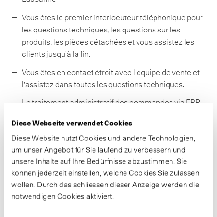
Vous êtes le premier interlocuteur téléphonique pour
les questions techniques, les questions sur les
produits, les pièces détachées et vous assistez les
clients jusqu'à la fin.
Vous êtes en contact étroit avec l'équipe de vente et
l'assistez dans toutes les questions techniques.
Le traitement administratif des commandes via ERP
ainsi que les réponses écrites et orales à nos clients
Diese Webseite verwendet Cookies
font partie de votre quotidien.
Diese Website nutzt Cookies und andere Technologien,
um unser Angebot für Sie laufend zu verbessern und
Votre profil
unsere Inhalte auf Ihre Bedürfnisse abzustimmen. Sie
können jederzeit einstellen, welche Cookies Sie zulassen
Vous avez achevé votre formation dans le domaine
wollen. Durch das schliessen dieser Anzeige werden die
électrique avec un CFC et disposez idéalement d'une
notwendigen Cookies aktiviert.
première expérience professionnelle dans le