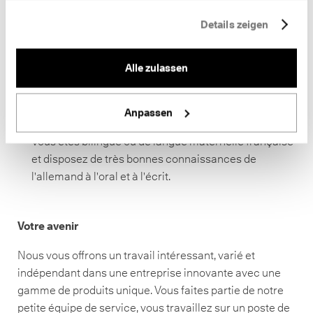
domaine du service avec contact avec la clientèle,
éventuellement même déjà dans l'industrie de
Details zeigen
l'éclairage.
Vous vous distinguez par une méthode de travail
Alle zulassen
autonome, flexible, fiable et orientée vers le service
et, en tant que représentant de l'entreprise Neuco,
Anpassen
vous avez une présentation sûre et soignée.
Vous êtes bilingue ou de langue maternelle française
et disposez de très bonnes connaissances de
l'allemand à l'oral et à l'écrit.
Votre avenir
Nous vous offrons un travail intéressant, varié et
indépendant dans une entreprise innovante avec une
gamme de produits unique. Vous faites partie de notre
petite équipe de service, vous travaillez sur un poste de