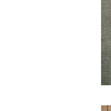
Site
deut
Main
Nav
franç