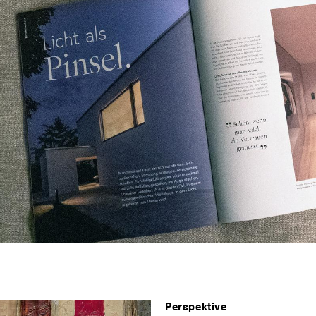
sch
ais
Perspektive