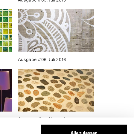
Ausgabe //09, Juli 2019
Ausgabe //06, Juli 2016
4
Ausgabe //03, November 2013
Alle zulassen