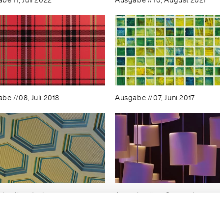
be 11, Juli 2022
Ausgabe //10, August 2021
be //08, Juli 2018
Ausgabe //07, Juni 2017
be //05, Juni 2015
Ausgabe //04, September 201