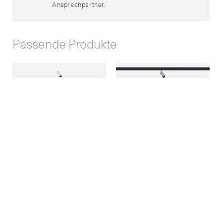
Ansprechpartner.
Passende Produkte
Yori Semi-recessed Ø 22 mm
Yori Evo 48V Mini Ø 22 mm 1X
Yori Evo 48V Mini Ø 22 mm 1X
Long Arm