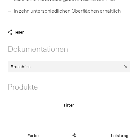
In zehn unterschiedlichen Oberflächen erhältlich
Teilen
Share
Links
Dokumentationen
anzeigen
Broschüre
Produkte
Filter
Status
Farbe
Ausstrahlwinkel
Leistung