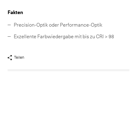
Fakten
Precision-Optik oder Performance-Optik
Exzellente Farbwiedergabe mit bis zu CRI > 98
Teilen
Share
Links
anzeigen
Haben Sie Fragen?
In unserem
Kontakt
-
Bereich finden Sie ihren lokalen
Ansprechpartner.
Standort Zürich
Neuco AG
Würzgrabenstrasse 5
CH-8048 Zürich
+41 44 437 37 37
Google Maps