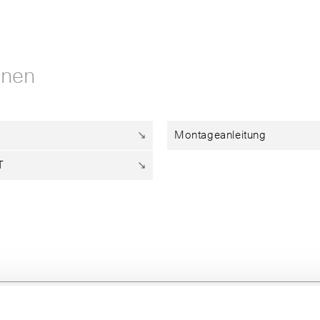
onen
Montageanleitung
T
ubehör