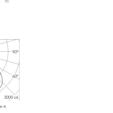
95
lm-h