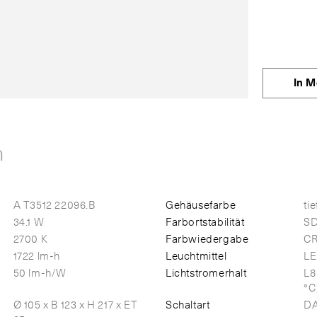
In M
n
A T3512 22096.B
Gehäusefarbe
ti
34.1 W
Farbortstabilität
S
2700 K
Farbwiedergabe
CR
1722 lm-h
Leuchtmittel
LE
50 lm-h/W
Lichtstromerhalt
L8
°C
Ø 105 x B 123 x H 217 x ET
Schaltart
DA