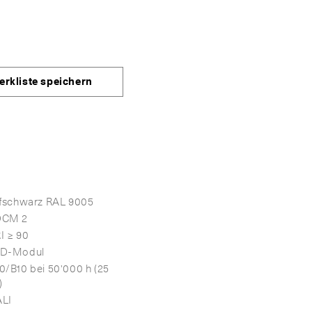
erkliste speichern
efschwarz RAL 9005
DCM 2
I ≥ 90
D-Modul
0/B10 bei 50'000 h (25
)
LI