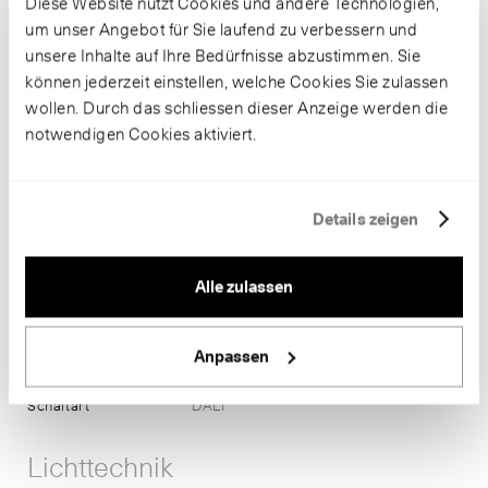
Diese Website nutzt Cookies und andere Technologien,
um unser Angebot für Sie laufend zu verbessern und
unsere Inhalte auf Ihre Bedürfnisse abzustimmen. Sie
Informationen
können jederzeit einstellen, welche Cookies Sie zulassen
wollen. Durch das schliessen dieser Anzeige werden die
Artikelnummer
B 50 079K3
notwendigen Cookies aktiviert.
Gehäusefarbe
weiss ~ RAL 9003
Glaskörper
mundgeblasenes dreischichtiges
Opalglas
Anschlussleistung
28.8 W
Details zeigen
Farbtemperatur
3000 K
Farbwiedergabe
CRI > 90
Leuchtenlichtstrom
2643 lm-h
Alle zulassen
Leuchtmittel
LED-Modul
Lichtausbeute
91.8 lm-h/W
Anpassen
Lichtstromerhalt
L80/B50 bei 119'000 h (25 °C)
Masse
Ø 340 x H 90
Schaltart
DALI
Lichttechnik