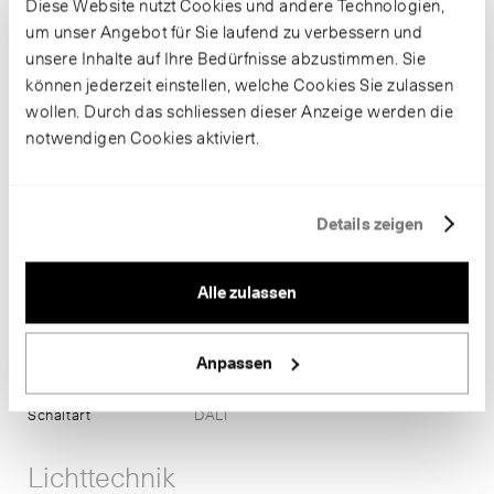
Diese Website nutzt Cookies und andere Technologien,
um unser Angebot für Sie laufend zu verbessern und
unsere Inhalte auf Ihre Bedürfnisse abzustimmen. Sie
Informationen
können jederzeit einstellen, welche Cookies Sie zulassen
wollen. Durch das schliessen dieser Anzeige werden die
Artikelnummer
B 84 405K4
notwendigen Cookies aktiviert.
Gehäusefarbe
grafit ~ RAL 7024
Anschlussleistung
39 W
Farbtemperatur
4000 K
Farbwiedergabe
CRI > 80
Details zeigen
Leuchtenlichtstrom
4416 lm-h
Leuchtmittel
LED-Modul
Alle zulassen
Lichtausbeute
113.2 lm-h/W
Lichtstromerhalt
L80/B50 bei 200'000 h (25 °C)
BUG-Rating
2-0-1
Anpassen
CEN-Flux-Code
32-68-97-100-100
Masse
Ø 190 x B 291 x H 525
Schaltart
DALI
Lichttechnik