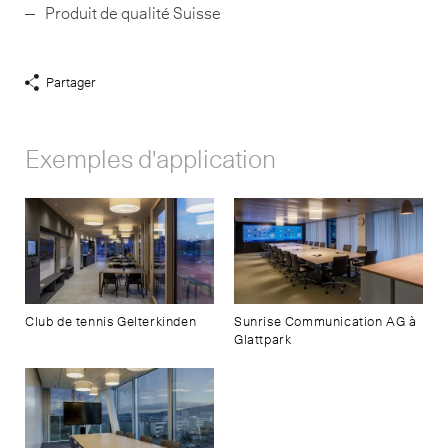
Produit de qualité Suisse
Partager
Afficher
liens
de
Exemples d'application
partage
Club de tennis Gelterkinden
Sunrise Communication AG à
Glattpark