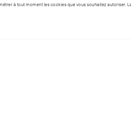
étrer à tout moment les cookies que vous souhaitez autoriser. L
pots et projecte
lood
Partager
Afficher
liens