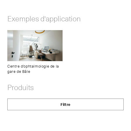
Afficher
liens
de
Exemples d'application
partage
Centre d’ophtalmologie de la
gare de Bâle
Produits
Filtre
Status