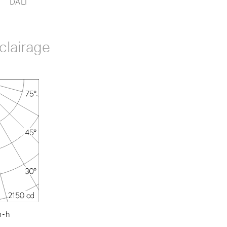
DALI
clairage
m-h