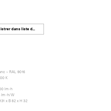
istrer dans liste de favoris
anc ~ RAL 9016
00 K
00 lm-h
8 lm-h/W
1131 x B 82 x H 32