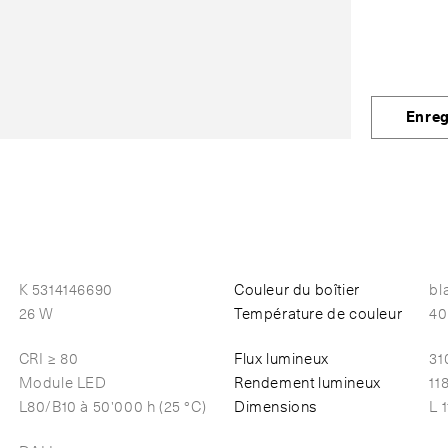
Enreg
K 5314146690
Couleur du boîtier
bl
26 W
Température de couleur
40
CRI ≥ 80
Flux lumineux
31
Module LED
Rendement lumineux
11
L80/B10 à 50'000 h (25 °C)
Dimensions
L 