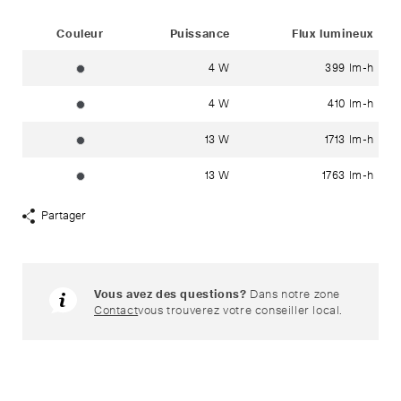
Status
Couleur
Puissance
Flux lumineux
4 W
399 lm-h
graphite ~ RAL 7024
4 W
410 lm-h
graphite ~ RAL 7024
13 W
1713 lm-h
graphite ~ RAL 7024
13 W
1763 lm-h
graphite ~ RAL 7024
Partager
Afficher
liens
de
partage
Vous avez des questions?
Dans notre zone
Contact
vous trouverez votre conseiller local.
Produits assortis