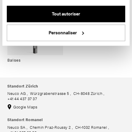
Tout autoriser
Balises
Balises
Personnaliser
Balises
Standort Zürich
Neuco AG
Würzgrabenstrasse 5
CH-8048 Zürich
+41 44 437 37 37
Google Maps
Standort Romanel
Neuco SA
Chemin Praz-Roussy 2
CH-1032 Romanel