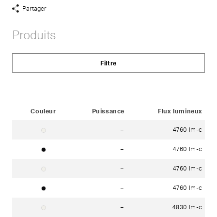
Partager
Afficher
liens
Produits
de
partage
Filtre
Status
Couleur
Puissance
Flux lumineux
–
4760 lm-c
blanc
–
4760 lm-c
noir
–
4760 lm-c
blanc
–
4760 lm-c
noir
–
4830 lm-c
blanc