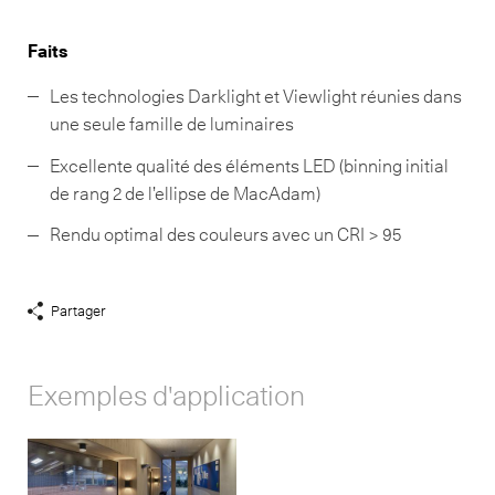
Faits
Les technologies Darklight et Viewlight réunies dans
une seule famille de luminaires
Excellente qualité des éléments LED (binning initial
de rang 2 de l’ellipse de MacAdam)
Rendu optimal des couleurs avec un CRI > 95
Partager
Afficher
liens
de
Exemples d'application
partage