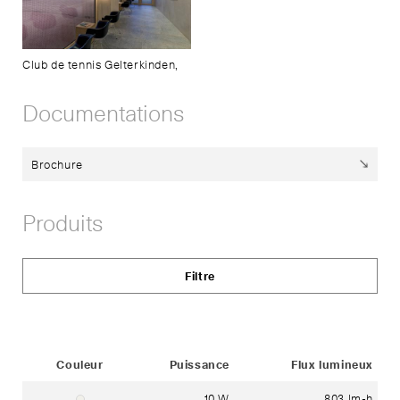
Club de tennis Gelterkinden,
Documentations
Brochure
Produits
Filtre
Status
Couleur
Puissance
Flux lumineux
10 W
803 lm-h
blanc signalisation RAL 9016