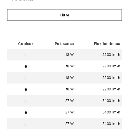
partage
Filtre
Status
Couleur
Puissance
Flux lumineux
18 W
2200 lm-h
blanc ~ RAL 9016
18 W
2200 lm-h
noir ~ RAL 9005
18 W
2200 lm-h
blanc ~ RAL 9016
18 W
2200 lm-h
noir ~ RAL 9005
27 W
3400 lm-h
blanc ~ RAL 9016
27 W
3400 lm-h
noir ~ RAL 9005
27 W
3400 lm-h
blanc ~ RAL 9016