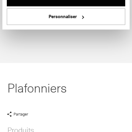
Personnaliser
Plafonniers
Partager
Afficher
liens
Produits
de