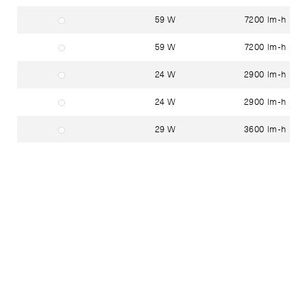
59 W
7200 lm-h
incolore
59 W
7200 lm-h
incolore
24 W
2900 lm-h
incolore
24 W
2900 lm-h
incolore
29 W
3600 lm-h
incolore
29 W
3600 lm-h
incolore
47 W
5800 lm-h
incolore
47 W
5800 lm-h
incolore
fino-EK avec cache satiné
Status
Couleur
Puissance
Flux lumineux
59 W
6300 lm-h
incolore