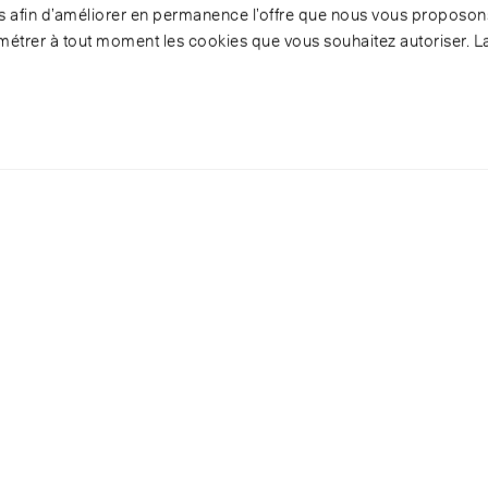
ies afin d’améliorer en permanence l’offre que nous vous proposons
étrer à tout moment les cookies que vous souhaitez autoriser. L
erio-WIFA
Partager
Afficher
liens
de
partage