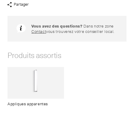
Partager
Afficher
liens
de
partage
Vous avez des questions?
Dans notre zone
Contact
vous trouverez votre conseiller local.
Produits assortis
Appliques apparentes
Standort Zürich