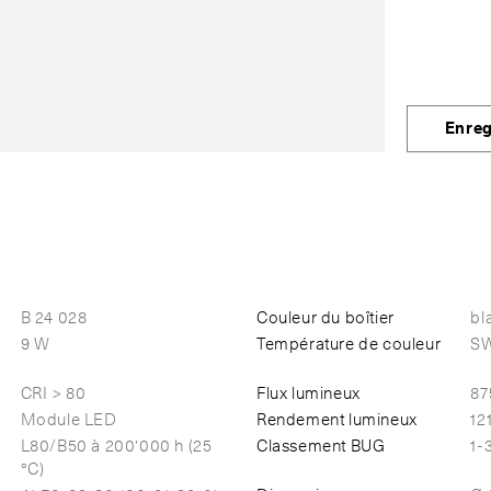
Enreg
B 24 028
Couleur du boîtier
bl
9 W
Température de couleur
SW
CRI > 80
Flux lumineux
87
Module LED
Rendement lumineux
12
L80/B50 à 200'000 h (25
Classement BUG
1-
°C)