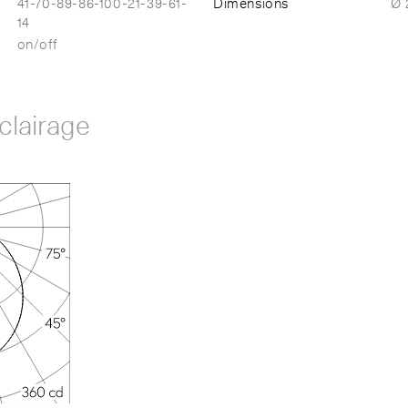
41-70-89-86-100-21-39-61-
Dimensions
Ø 
14
on/off
clairage