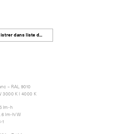
istrer dans liste de favoris
anc ~ RAL 9010
 3000 K | 4000 K
5 lm-h
1.6 lm-h/W
3-1