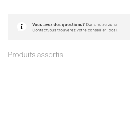
Afficher
liens
de
partage
Vous avez des questions?
Dans notre zone
Contact
vous trouverez votre conseiller local.
Produits assortis
Plafonniers, appliques et
Plafonniers apparents et
luminaires de pilastre
appliques apparentes