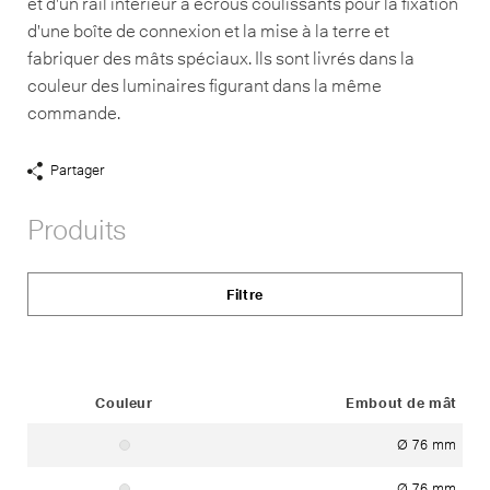
et d'un rail intérieur à écrous coulissants pour la fixation
d'une boîte de connexion et la mise à la terre et
fabriquer des mâts spéciaux. Ils sont livrés dans la
couleur des luminaires figurant dans la même
commande.
Partager
Afficher
liens
Produits
de
partage
Filtre
Status
Couleur
Embout de mât
Ø 76 mm
Matière: acier
Ø 76 mm
Matière: acier