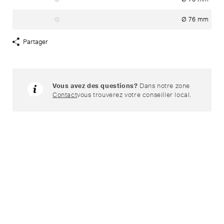
Ø 76 mm
Matière: acier
Partager
Afficher
liens
de
partage
Vous avez des questions?
Dans notre zone
Contact
vous trouverez votre conseiller local.
Produits assortis
Mâts en aluminium avec pièce
Mâts en aluminium avec