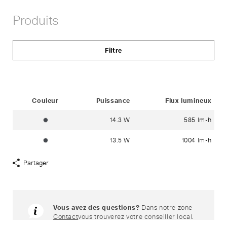
Afficher
liens
Produits
de
partage
Filtre
Status
Couleur
Puissance
Flux lumineux
14.3 W
585 lm-h
graphite ~ RAL 7024
13.5 W
1004 lm-h
graphite ~ RAL 7024
Partager
Afficher
liens
de
partage
Vous avez des questions?
Dans notre zone
Contact
vous trouverez votre conseiller local.