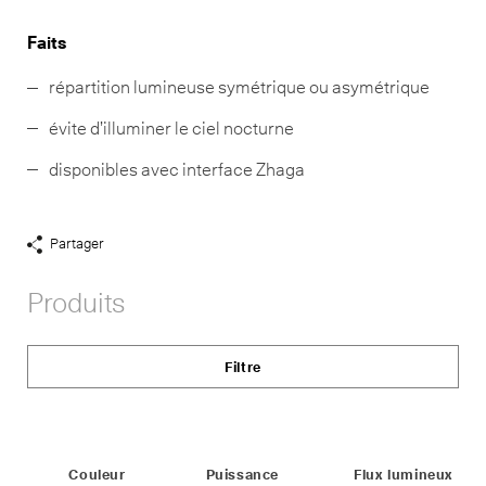
Faits
répartition lumineuse symétrique ou asymétrique
évite d’illuminer le ciel nocturne
disponibles avec interface Zhaga
Partager
Afficher
liens
Produits
de
partage
Filtre
Status
Couleur
Puissance
Flux lumineux