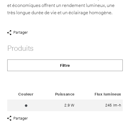
et économiques offrent un rendement lumineux, une
très longue durée de vie et un éclairage homogène.
Partager
Afficher
liens
Produits
de
partage
Filtre
Status
Couleur
Puissance
Flux lumineux
2.9 W
245 lm-h
graphite ~ RAL 7024
Partager
Afficher
liens