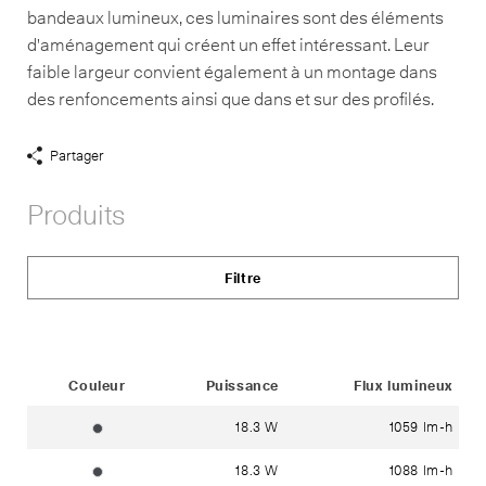
bandeaux lumineux, ces luminaires sont des éléments
d'aménagement qui créent un effet intéressant. Leur
faible largeur convient également à un montage dans
des renfoncements ainsi que dans et sur des profilés.
Partager
Afficher
liens
Produits
de
partage
Filtre
Status
Couleur
Puissance
Flux lumineux
18.3 W
1059 lm-h
graphite ~ RAL 7024
18.3 W
1088 lm-h
graphite ~ RAL 7024