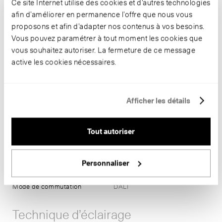
Ce site Internet utilise des cookies et d’autres technologies
afin d’améliorer en permanence l’offre que nous vous
proposons et afin d’adapter nos contenus à vos besoins.
Informations
Vous pouvez paramétrer à tout moment les cookies que
vous souhaitez autoriser. La fermeture de ce message
Numéro d’article
B 24 361K4
active les cookies nécessaires.
Couleur du boîtier
graphite ~ RAL 7024
Puissance de raccordement
36 W
Température de couleur
4000 K
Rendu des couleurs
CRI > 80
Afficher les détails
Flux lumineux
4819 lm-h
Ampoule
Module LED
Tout autoriser
Rendement lumineux
133.5 lm-h/W
Maintien du flux lumineux
L80/B50 à 200'000 h (25 °C)
Classement BUG
2-0-0
Personnaliser
CEN flux code
53-91-100-100-100
Dimensions
B 320 x H 105 x T 190
Mode de commutation
DALI
Technique d’éclairage