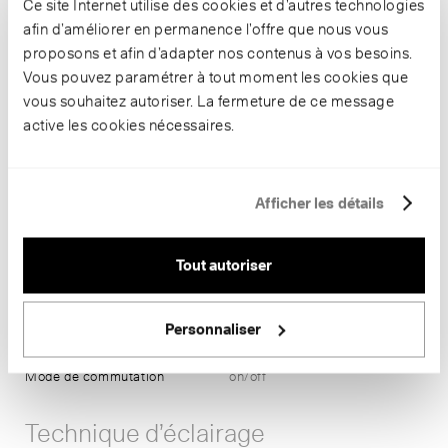
Ce site Internet utilise des cookies et d’autres technologies
afin d’améliorer en permanence l’offre que nous vous
proposons et afin d’adapter nos contenus à vos besoins.
Informations
Vous pouvez paramétrer à tout moment les cookies que
vous souhaitez autoriser. La fermeture de ce message
Numéro d’article
B 24 221
active les cookies nécessaires.
Couleur du boîtier
graphite ~ RAL 7024
Puissance de raccordement
16 W
Température de couleur
SW 3000 K | 4000 K
Rendu des couleurs
CRI > 80
Afficher les détails
Flux lumineux
1383 lm-h
Ampoule
Module LED
Tout autoriser
Rendement lumineux
92.8 lm-h/W
Maintien du flux lumineux
L80/B50 à 200'000 h (25 °C)
Classement BUG
1-1-0
Personnaliser
CEN flux code
59-85-97-99-100-0-4-31-1
Dimensions
⧄ 280 x T 175
Mode de commutation
on/off
Technique d’éclairage