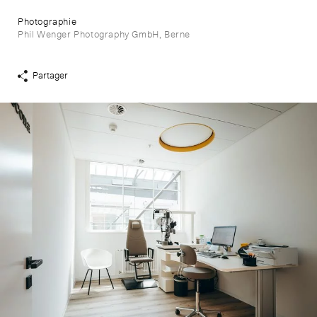
Photographie
Phil Wenger Photography GmbH, Berne
Partager
Afficher
liens
de
partage