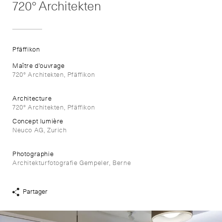
720° Architekten
Pfäffikon
Maître d'ouvrage
720° Architekten, Pfäffikon
Architecture
720° Architekten, Pfäffikon
Concept lumière
Neuco AG, Zurich
Photographie
Architekturfotografie Gempeler, Berne
Partager
Afficher
liens
de