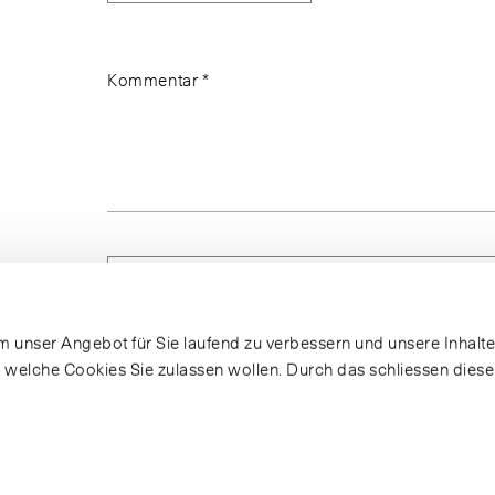
Kommentar *
Beschrieb des zu bestellenden Ersatzteils *
Begründung der Rücksendung *
Begründung der Rücksendung *
Detaillierter Fehlerbeschrieb *
Absenden
Absenden
 unser Angebot für Sie laufend zu verbessern und unsere Inhalte 
, welche Cookies Sie zulassen wollen. Durch das schliessen dies