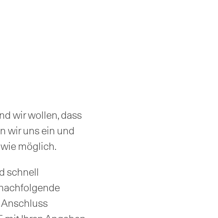
Und wir wollen, dass
en wir uns ein und
 wie möglich.
d schnell
s nachfolgende
m Anschluss