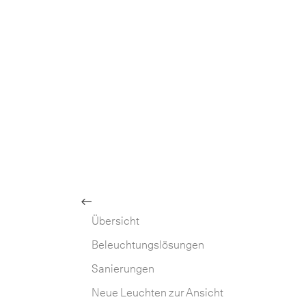
Site
Back
Übersicht
deut
Main
Nav
Beleuchtungslösungen
franç
Sanierungen
Neue Leuchten zur Ansicht