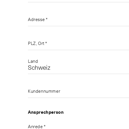
Herr
Stk. *
Stk. *
Frau
Adresse *
Weitere Zeile
Weitere Zeile
Vorname
PLZ, Ort *
Land
Nachname
E-Mail
Kundennummer
sch
ais
Adresse
Ansprechperson
Anrede *