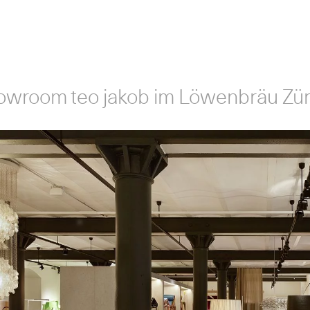
owroom teo jakob im Löwenbräu Zür