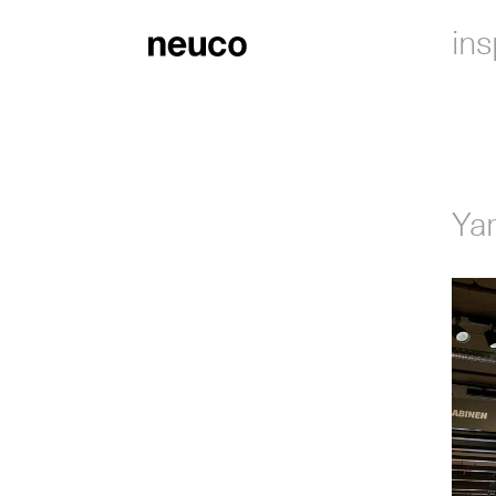
ins
Ya