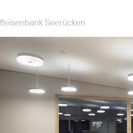
iffeisenbank Seerücken
sch
ais