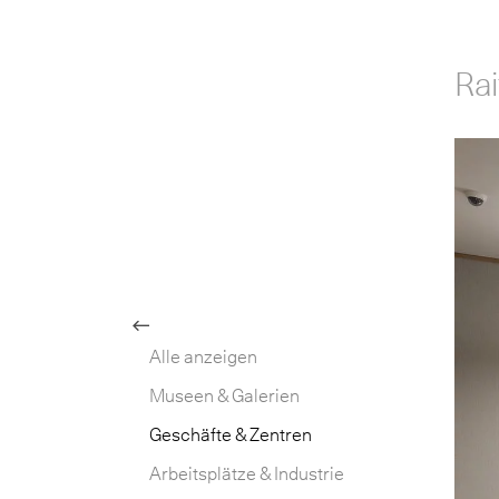
Ra
Site
Back
Alle anzeigen
deut
Main
Nav
Museen & Galerien
franç
Geschäfte & Zentren
Arbeitsplätze & Industrie