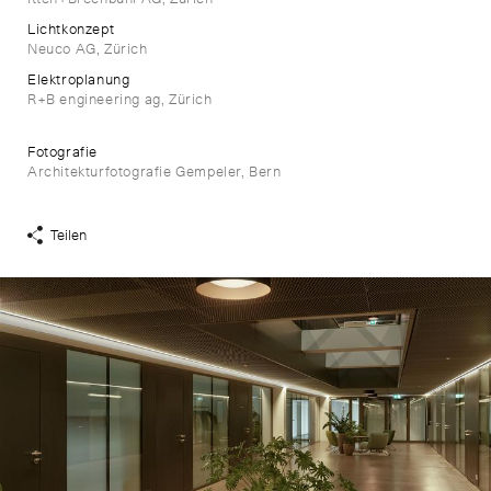
Lichtkonzept
Neuco AG, Zürich
Elektroplanung
R+B engineering ag, Zürich
Fotografie
Architekturfotografie Gempeler, Bern
Teilen
Share
Links
anzeigen