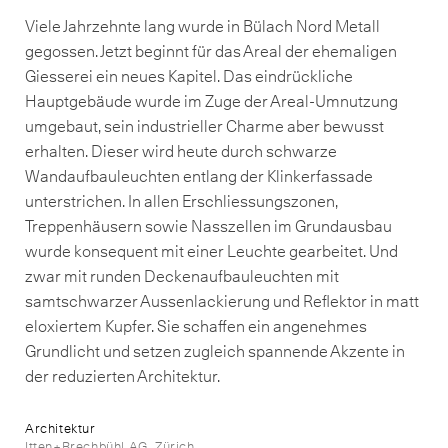
Viele Jahrzehnte lang wurde in Bülach Nord Metall
gegossen. Jetzt beginnt für das Areal der ehemaligen
Giesserei ein neues Kapitel. Das eindrückliche
Hauptgebäude wurde im Zuge der Areal-Umnutzung
umgebaut, sein industrieller Charme aber bewusst
erhalten. Dieser wird heute durch schwarze
Wandaufbauleuchten entlang der Klinkerfassade
unterstrichen. In allen Erschliessungszonen,
Treppenhäusern sowie Nasszellen im Grundausbau
wurde konsequent mit einer Leuchte gearbeitet. Und
zwar mit runden Deckenaufbauleuchten mit
samtschwarzer Aussenlackierung und Reflektor in matt
eloxiertem Kupfer. Sie schaffen ein angenehmes
Grundlicht und setzen zugleich spannende Akzente in
der reduzierten Architektur.
Architektur
Itten+Brechbühl AG, Zürich