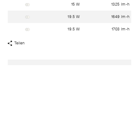
15 W
1325 lm-h
Gehäuse: weiss ~ RAL 9003
Glas: Mundgeblasenes dreischichtiges Opalglas
19.5 W
1649 lm-h
Gehäuse: weiss ~ RAL 9003
Glas: mundgeblasenes dreischichtiges Opalglas
19.5 W
1703 lm-h
Gehäuse: weiss ~ RAL 9003
Glas: Mundgeblasenes dreischichtiges Opalglas
Teilen
Share
Links
anzeigen
Haben Sie Fragen?
In unserem
Kontakt
-
Bereich finden Sie ihren lokalen
Ansprechpartner.
Passende Produkte