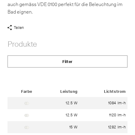
auch gemäss VDE 0100 perfekt für die Beleuchtung im
Bad eignen.
Teilen
Share
Links
Produkte
anzeigen
Filter
Status
Farbe
Leistung
Lichtstrom
12.5 W
1084 lm-h
Gehäuse: weiss ~ RAL 9003
Glas: mundgeblasenes dreischichtiges Opalglas
12.5 W
1120 lm-h
Gehäuse: weiss ~ RAL 9003
Glas: Mundgeblasenes dreischichtiges Opalglas
15 W
1282 lm-h
Gehäuse: weiss ~ RAL 9003
Glas: Mundgeblasenes dreischichtiges Opalglas